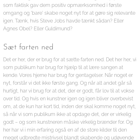
som faktisk gav dem positiv opmærksomhed i første
omgang og 'bare' skabe noget nyt for at gøre sig relevante
igen. Tænk, hvis Steve Jobs havde tænkt sådan? Eller
Agnes Obel? Eller Guldimund?
Sæt farten ned
Det er her, der er brug for at sætte farten ned. Det her her, vi
som publikum har brug for hjælp til at lære sangen at
kende. Vores hjerne har brug for gentagelser. Når noget er
nyt, forstår vi det ikke første gang. Og når alt andet går så
hurtigt, har vi brug for at det, der er godt, får lov til at vokse
over tid. Og hvis en kunstner igen og igen bliver overbevist
om, at de kun har kort tid, inden der skal komme noget nyt,
så når vi som publikum ikke at opdage det, der er virkelig
godt – og som kunstneren måske virkelig brænder for. Og
her har vi i min erfaring også en af de store kilder til den
meget udbredte mistrivsel blandt skabende og udøvende