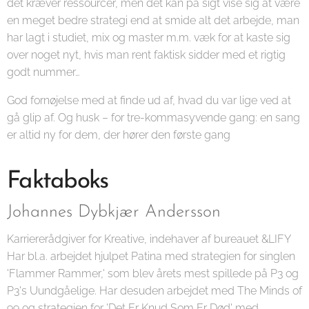
det kræver ressourcer, men det kan på sigt vise sig at være
en meget bedre strategi end at smide alt det arbejde, man
har lagt i studiet, mix og master m.m. væk for at kaste sig
over noget nyt, hvis man rent faktisk sidder med et rigtig
godt nummer…
God fornøjelse med at finde ud af, hvad du var lige ved at
gå glip af. Og husk – for tre-kommasyvende gang: en sang
er altid ny for dem, der hører den første gang
Faktaboks
Johannes Dybkjær Andersson
Karriererådgiver for Kreative, indehaver af bureauet &LIFY
Har bl.a. arbejdet hjulpet Patina med strategien for singlen
'Flammer Rammer,' som blev årets mest spillede på P3 og
P3's Uundgåelige. Har desuden arbejdet med The Minds of
99 og strategien for 'Det Er Knud Som Er Død' med,