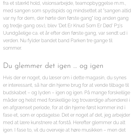
fra et stærkt hold, visionsarbejde, teamopbyggelse m.m.,
med sangen som spydspids og mindsettet at "sangen altid
var ny for dem, der hørte den første gang" (og anden gang
og tredje gang osv.), blev 'Det Er Knud Som Er Død' P3's
Uundgåelige ca. et år efter den første gang, var sendt ud i
verden. Nu fylder bandet band Parken tre gange til
sommer.
Du glemmer det igen … og igen
Hvis der er noget, du læser om i dette magasin, du synes
er interessant, så har din hjerne brug for at vende tilbage til
budskabet – og lyden – igen og igen. På mange forskellige
måder og helst med forskellige (og troværdige afsendere) i
en afgrænset periode, for at din hjerne først kommer ind i
fase et, som er opdagelse. Det er noget af det, jeg arbejder
med at lære kunstnere at forstå. Herefter glemmer du alt
igen. I fase to, vil du overveje at høre musikken – men det