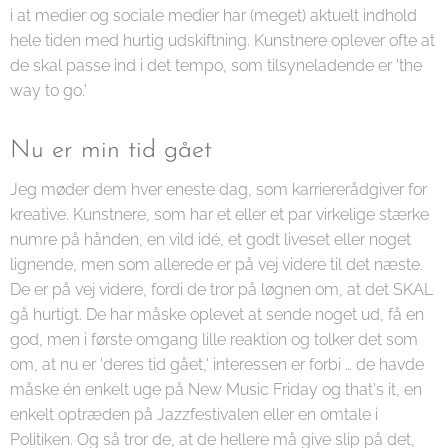
i at medier og sociale medier har (meget) aktuelt indhold
hele tiden med hurtig udskiftning. Kunstnere oplever ofte at
de skal passe ind i det tempo, som tilsyneladende er 'the
way to go.'
Nu er min tid gået
Jeg møder dem hver eneste dag, som karriererådgiver for
kreative. Kunstnere, som har et eller et par virkelige stærke
numre på hånden, en vild idé, et godt liveset eller noget
lignende, men som allerede er på vej videre til det næste.
De er på vej videre, fordi de tror på løgnen om, at det SKAL
gå hurtigt. De har måske oplevet at sende noget ud, få en
god, men i første omgang lille reaktion og tolker det som
om, at nu er 'deres tid gået,' interessen er forbi … de havde
måske én enkelt uge på New Music Friday og that's it, en
enkelt optræden på Jazzfestivalen eller en omtale i
Politiken. Og så tror de, at de hellere må give slip på det,