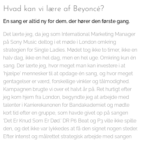
Hvad kan vi lære af Beyoncé?
En sang er altid ny for dem, der hører den første gang.
Det lærte jeg, da jeg som International Marketing Manager
på Sony Music deltog i et møde i London omkring
strategien for Single Ladies. Mødet tog ikke to timer, ikke en
halv dag, ikke en hel dag, men en hel uge. Omkring kun én
sang. Der lærte jeg, hvor meget man kan investere i at
'hjælpe' mennesker til at opdage én sang, og hvor meget
gentagelser er værd, forskellige vinkler og tålmodighed.
Kampagnen brugte vi over et halvt år på. Ret hurtigt efter
jeg kom hjem fra London, begyndte jeg at arbejde med
talenter i Karrierekanonen for Bandakademiet og mødte
kort tid efter en gruppe, som havde givet op på sangen
'Det Er Knud Som Er Død.' DR P6 Beat og P3 ville ikke spille
den, og det ikke var lykkedes at få den signet nogen steder.
Efter intenst og målrettet strategisk arbejde med sangen