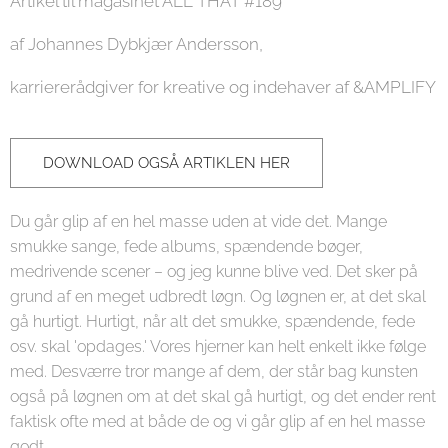
Artikel til magasinet ALL THAT #189
af Johannes Dybkjær Andersson,
karriererådgiver for kreative og indehaver af &AMPLIFY
DOWNLOAD OGSÅ ARTIKLEN HER
Du går glip af en hel masse uden at vide det. Mange
smukke sange, fede albums, spændende bøger,
medrivende scener – og jeg kunne blive ved. Det sker på
grund af en meget udbredt løgn. Og løgnen er, at det skal
gå hurtigt. Hurtigt, når alt det smukke, spændende, fede
osv. skal 'opdages.' Vores hjerner kan helt enkelt ikke følge
med. Desværre tror mange af dem, der står bag kunsten
også på løgnen om at det skal gå hurtigt, og det ender rent
faktisk ofte med at både de og vi går glip af en hel masse
godt.