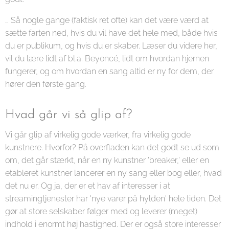
… Så nogle gange (faktisk ret ofte) kan det være værd at
sætte farten ned, hvis du vil have det hele med, både hvis
du er publikum, og hvis du er skaber. Læser du videre her,
vil du lære lidt af bl.a. Beyoncé, lidt om hvordan hjernen
fungerer, og om hvordan en sang altid er ny for dem, der
hører den første gang.
Hvad går vi så glip af?
Vi går glip af virkelig gode værker, fra virkelig gode
kunstnere. Hvorfor? På overfladen kan det godt se ud som
om, det går stærkt, når en ny kunstner 'breaker,' eller en
etableret kunstner lancerer en ny sang eller bog eller, hvad
det nu er. Og ja, der er et hav af interesser i at
streamingtjenester har 'nye varer på hylden' hele tiden. Det
gør at store selskaber følger med og leverer (meget)
indhold i enormt høj hastighed. Der er også store interesser