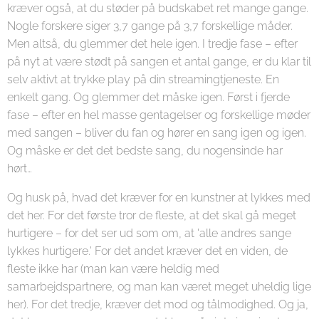
kræver også, at du støder på budskabet ret mange gange.
Nogle forskere siger 3,7 gange på 3,7 forskellige måder.
Men altså, du glemmer det hele igen. I tredje fase – efter
på nyt at være stødt på sangen et antal gange, er du klar til
selv aktivt at trykke play på din streamingtjeneste. En
enkelt gang. Og glemmer det måske igen. Først i fjerde
fase – efter en hel masse gentagelser og forskellige møder
med sangen – bliver du fan og hører en sang igen og igen.
Og måske er det det bedste sang, du nogensinde har
hørt…
Og husk på, hvad det kræver for en kunstner at lykkes med
det her. For det første tror de fleste, at det skal gå meget
hurtigere – for det ser ud som om, at 'alle andres sange
lykkes hurtigere.' For det andet kræver det en viden, de
fleste ikke har (man kan være heldig med
samarbejdspartnere, og man kan været meget uheldig lige
her). For det tredje, kræver det mod og tålmodighed. Og ja,