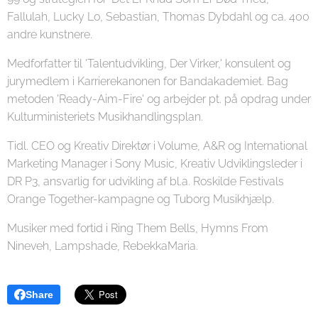
Fallulah, Lucky Lo, Sebastian, Thomas Dybdahl og ca. 400
andre kunstnere.
Medforfatter til 'Talentudvikling, Der Virker,' konsulent og
jurymedlem i Karrierekanonen for Bandakademiet. Bag
metoden 'Ready-Aim-Fire' og arbejder pt. på opdrag under
Kulturministeriets Musikhandlingsplan.
Tidl. CEO og Kreativ Direktør i Volume, A&R og International
Marketing Manager i Sony Music, Kreativ Udviklingsleder i
DR P3, ansvarlig for udvikling af bl.a. Roskilde Festivals
Orange Together-kampagne og Tuborg Musikhjælp.
Musiker med fortid i Ring Them Bells, Hymns From
Nineveh, Lampshade, RebekkaMaria.
Share