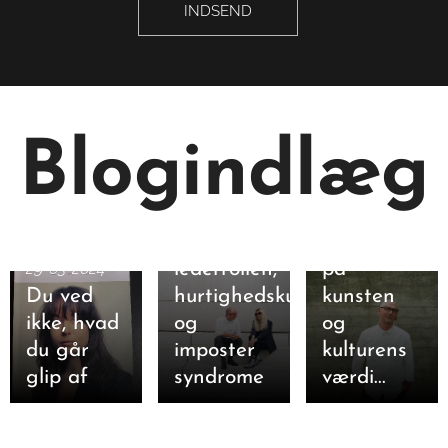
INDSEND
Blogindlæg
23-09-2023
Typiske
23-08-2023
udfordringer:
Jeg tror
29-03-2024
lederrollen,
på
Du ved
hurtighedskultur
kunsten
ikke, hvad
og
og
du går
imposter
kulturens
glip af
syndrome
værdi...