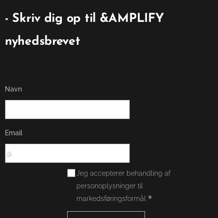
- Skriv dig op til &AMPLIFY
👉
nyhedsbrevet
Navn
Email
Jeg accepterer behandling af
personoplysninger til
markedsføringsformål