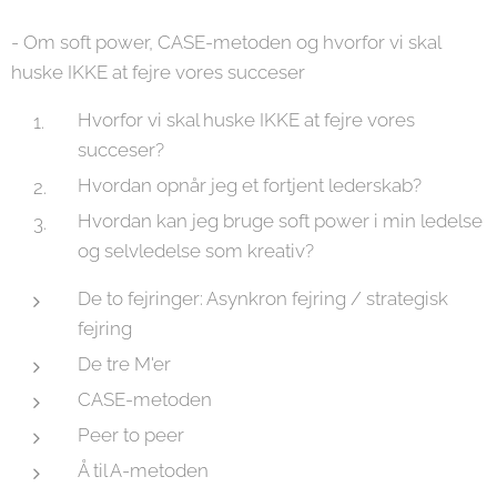
- Om soft power, CASE-metoden og hvorfor vi skal
huske IKKE at fejre vores succeser
Hvorfor vi skal huske IKKE at fejre vores
succeser?
Hvordan opnår jeg et fortjent lederskab?
Hvordan kan jeg bruge soft power i min ledelse
og selvledelse som kreativ?
De to fejringer: Asynkron fejring / strategisk
fejring
De tre M'er
CASE-metoden
Peer to peer
Å til A-metoden