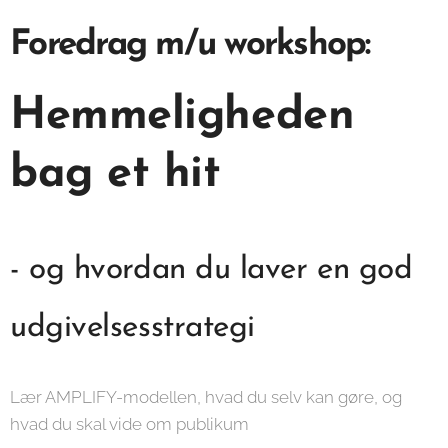
Foredrag m/u workshop:
Hemmeligheden
bag et hit
- og hvordan du laver en god
udgivelsesstrategi
Lær AMPLIFY-modellen, hvad du selv kan gøre, og
hvad du skal vide om publikum