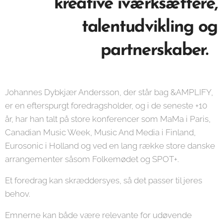
kreative iværksættere,
talentudvikling og
partnerskaber.
Johannes Dybkjær Andersson, der står bag &AMPLIFY,
er en efterspurgt foredragsholder, og i de seneste +10
år, har han talt på store konferencer som MaMa i Paris,
Canadian Music Week, Music And Media i Finland,
Eurosonic i Holland og ved en lang række store danske
arrangementer såsom Folkemødet og SPOT+.
Et foredrag kan skræddersyes, så det passer til jeres
behov.
Emnerne kan både være relevante for udøvende