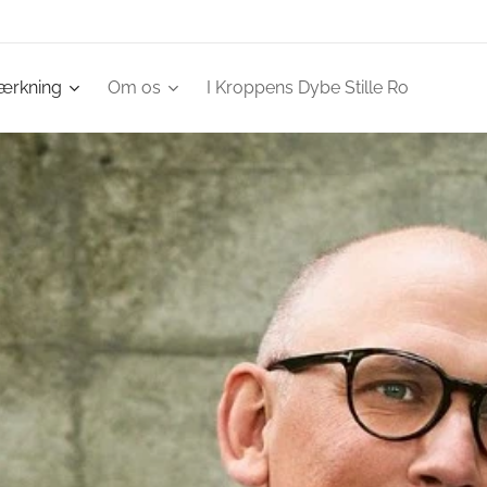
tærkning
Om os
I Kroppens Dybe Stille Ro