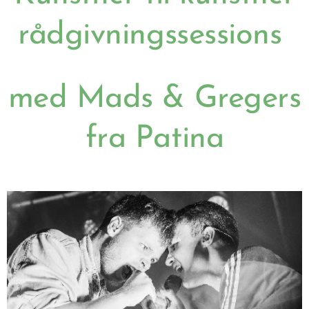
rådgivningssessions
med Mads & Gregers
fra Patina