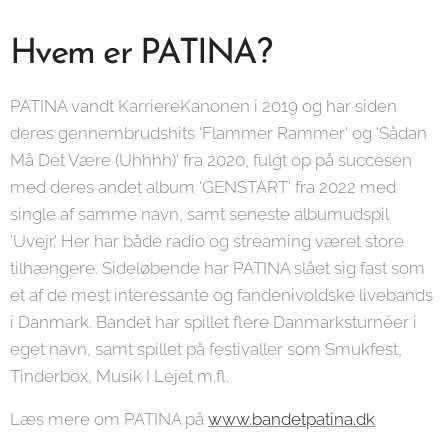
Hvem er PATINA?
PATINA vandt KarriereKanonen i 2019 og har siden
deres gennembrudshits 'Flammer Rammer' og 'Sådan
Må Det Være (Uhhhh)' fra 2020, fulgt op på succesen
med deres andet album 'GENSTART' fra 2022 med
single af samme navn, samt seneste albumudspil
'Uvejr.' Her har både radio og streaming været store
tilhængere. Sideløbende har PATINA slået sig fast som
et af de mest interessante og fandenivoldske livebands
i Danmark. Bandet har spillet flere Danmarksturnéer i
eget navn, samt spillet på festivaller som Smukfest,
Tinderbox, Musik I Lejet m.fl.
Læs mere om PATINA på
www.bandetpatina.dk