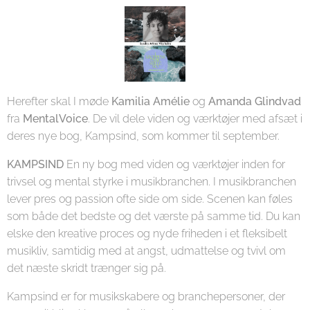
Herefter skal I møde
Kamilia Amélie
og
Amanda Glindvad
fra
MentalVoice
. De vil dele viden og værktøjer med afsæt i
deres nye bog, Kampsind, som kommer til september.
KAMPSIND
En ny bog med viden og værktøjer inden for
trivsel og mental styrke i musikbranchen. I musikbranchen
lever pres og passion ofte side om side. Scenen kan føles
som både det bedste og det værste på samme tid. Du kan
elske den kreative proces og nyde friheden i et fleksibelt
musikliv, samtidig med at angst, udmattelse og tvivl om
det næste skridt trænger sig på.
Kampsind er for musikskabere og branchepersoner, der