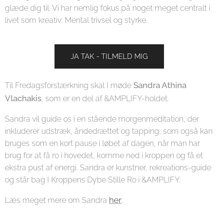
glæde dig til. Vi har nemlig fokus på noget meget centralt i
livet som kreativ; Mental trivsel og styrke.
JA TAK - TILMELD MIG
Sandra Athina
Til Fredagsforstærkning skal I møde
Vlachakis
, som er en del af &AMPLIFY-holdet.
Sandra vil guide os i en stående morgenmeditation, der
inkluderer udstræk, åndedrættet og tapping, som også kan
bruges som en kort pause i løbet af dagen, når man har
brug for at få ro i hovedet, komme ned i kroppen og få et
ekstra pust af energi. Sandra er kunstner, rekreations-guide
og står bag I Kroppens Dybe Stille Ro i &AMPLIFY.
her
Læs meget mere om Sandra
.