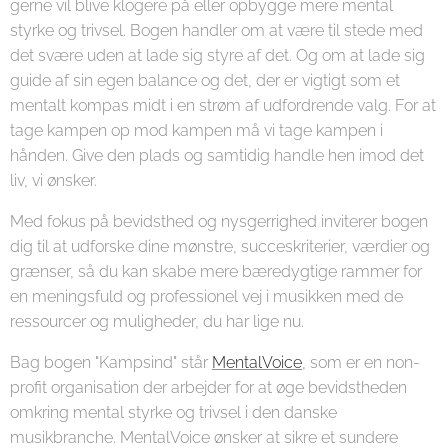
gerne vil blive klogere på eller opbygge mere mental
styrke og trivsel. Bogen handler om at være til stede med
det svære uden at lade sig styre af det. Og om at lade sig
guide af sin egen balance og det, der er vigtigt som et
mentalt kompas midt i en strøm af udfordrende valg. For at
tage kampen op mod kampen må vi tage kampen i
hånden. Give den plads og samtidig handle hen imod det
liv, vi ønsker.
Med fokus på bevidsthed og nysgerrighed inviterer bogen
dig til at udforske dine mønstre, succeskriterier, værdier og
grænser, så du kan skabe mere bæredygtige rammer for
en meningsfuld og professionel vej i musikken med de
ressourcer og muligheder, du har lige nu.
Bag bogen "Kampsind" står
MentalVoice
, som er en non-
profit organisation der arbejder for at øge bevidstheden
omkring mental styrke og trivsel i den danske
musikbranche. MentalVoice ønsker at sikre et sundere