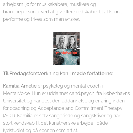
arbejdsmiljø for musikskabere, musikere og
branchepersoner ved at give flere redskaber til at kunne
performe og trives som man ønsker.
Til Fredagsforstærkning kan I møde forfatterne
:
Kamilia Amélie
er psykolog og mental coach i
MentalVoice. Hun er uddannet cand.psych. fra Københavns
Universitet og har desuden uddannelse og erfaring inden
for coaching og Acceptance and Commitment Therapy
(ACT). Kamilia er selv sangerinde og sangskriver og har
stort kendskab til det kunstneriske arbejde i både
lydstudiet og på scenen som artist.