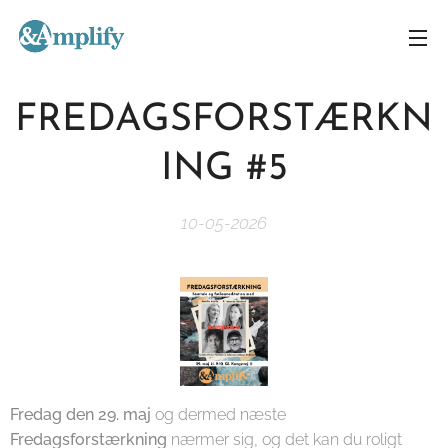
FREDAGSFORSTÆRKN
ING #5
10-05-2026
Fredag den 29. maj
og dermed næste
Fredagsforstærkning
nærmer sig, og det kan du roligt