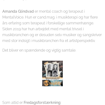
Amanda Glindvad
er mental coach og terapeut i
MentalVoice. Hun er cand.mag. i musikterapi og har flere
års erfaring som terapeut i forskellige sammenhænge.
Siden 2019 har hun arbejdet med mental trivsel i
musikbranchen og er desuden selv musiker og sangskriver
med stor indsigt i musikbranchen fra et artistperspektiv.
Det bliver en spændende og vigtig samtale.
Som altid er
Fredagsforstærkning
: