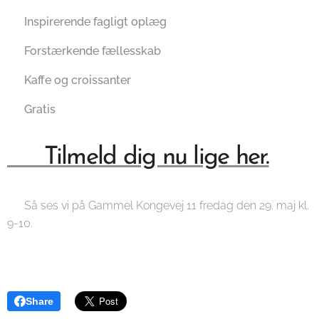
🤓 Inspirerende fagligt oplæg
🥰 Forstærkende fællesskab
🤤 Kaffe og croissanter
🤲 Gratis
👉 Tilmeld dig nu lige her.
📅 Så ses vi på Gammel Kongevej 11 fredag den 29. maj kl.
9-10.
Share