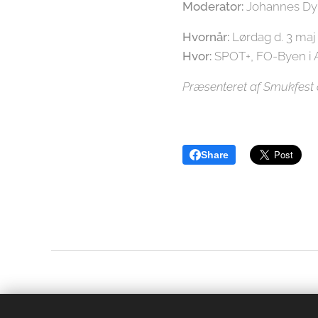
Moderator:
Johannes Dy
Hvornår:
Lørdag d. 3 maj k
Hvor:
SPOT+, FO-Byen i 
Præsenteret af Smukfes
Share