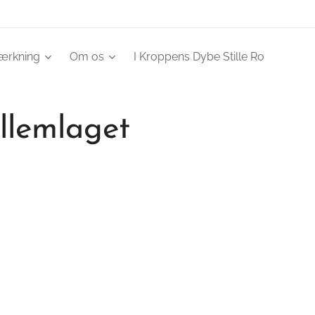
tærkning
Om os
I Kroppens Dybe Stille Ro
llemlaget