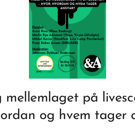
og mellemlaget på li
vordan og hvem tager 