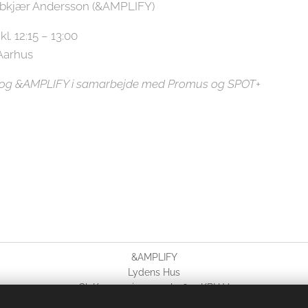
bkjær Andersson (&AMPLIFY)
l. 12:15 – 13:00
Aarhus
t og &AMPLIFY i samarbejde med Promus og SPOT+
&AMPLIFY
Lydens Hus
Gl. Kongevej 11, 5. sal, 1610 KBH V
Johannes Dybkjær Andersson