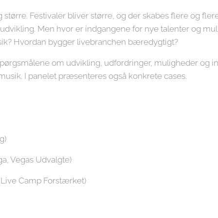
g større. Festivaler bliver større, og der skabes flere og fl
udvikling. Men hvor er indgangene for nye talenter og mu
sik? Hvordan bygger livebranchen bæredygtigt?
spørgsmålene om udvikling, udfordringer, muligheder og initia
musik. I panelet præsenteres også konkrete cases.
g)
a, Vegas Udvalgte)
, Live Camp Forstærket)