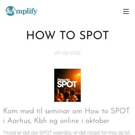
HOW TO SPOT
26-09-2025
Kom med til seminar om How to SPOT
i Aarhus, Kbh og online i oktober
"Hvad er det der SPOT egentlig, er det noget for mig og isf.,