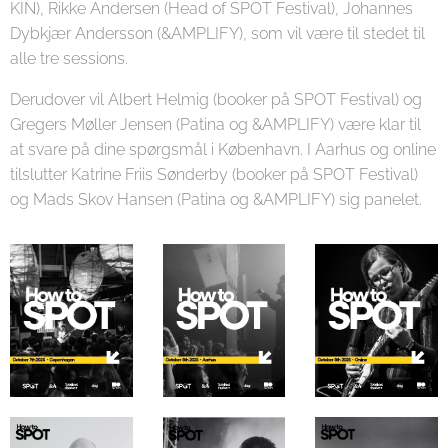
KIN), Rikke Andersen (Head of SPOT Festival), Johannes
Dybkjær Andersson (&AMPLIFY), som vil være til stedet til
alle tre sessions.
Derudover vil Albert Helmig (booker på SPOT Festival) og
Gregers Møller Jensen (Patina og &AMPLIFY) være klar til
at svare på dine spørgsmål i København. I Aarhus og online
tilslutter Katrine Friis Sønderby (booker på SPOT Festival)
og Mads Skov Hansen (Patina og &AMPLIFY) sig panelet.