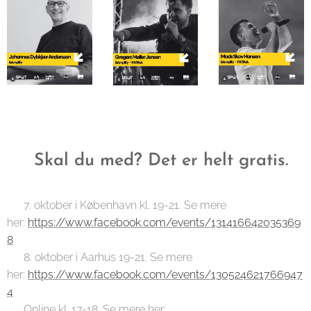
🫵 Skal du med? Det er helt gratis.
📌 7. oktober i København kl. 19-21. Se mere
her:
https://www.facebook.com/events/131416642035369
8
📌 8. oktober i Aarhus 19-21. Se mere
her:
https://www.facebook.com/events/130524621766947
4
📌 Online kl. 17-18. Se mere her: