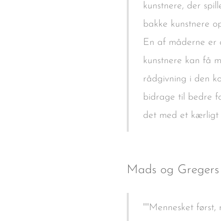
kunstnere, der spil
bakke kunstnere op 
En af måderne er a
kunstnere kan få m
rådgivning i den k
bidrage til bedre f
det med et kærligt g
Mads og Gregers
""Mennesket først,