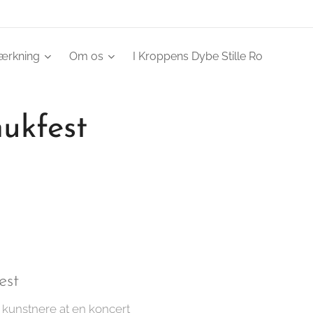
tærkning
Om os
I Kroppens Dybe Stille Ro
mukfest
est
kunstnere at en koncert