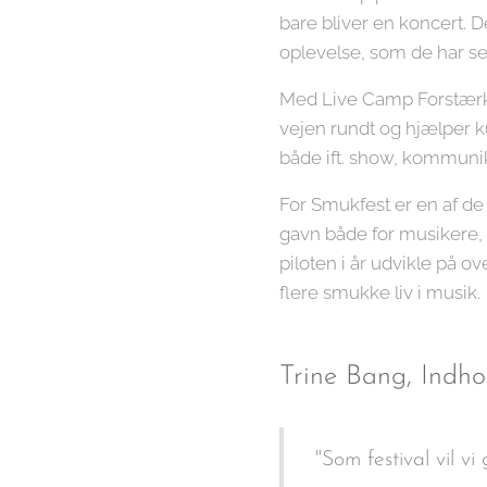
bare bliver en koncert. D
oplevelse, som de har se
Med Live Camp Forstærke
vejen rundt og hjælper ku
både ift. show, kommunika
For Smukfest er en af de 
gavn både for musikere, p
piloten i år udvikle på 
flere smukke liv i musik.
Trine Bang, Indho
"Som festival vil v