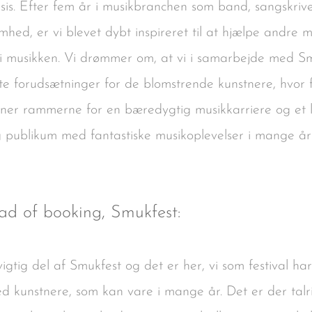
ksis. Efter fem år i musikbranchen som band, sangskr
mhed, er vi blevet dybt inspireret til at hjælpe andre
i musikken
. Vi drømmer om, at vi i samarbejde med
e forudsætninger for de blomstrende kunstnere, hvor 
er rammerne for en bæredygtig musikkarriere og et l
 publikum med fantastiske musikoplevelser i mange år
ad of booking, Smukfest:
gtig del af Smukfest og det er her, vi som festival h
ed kunstnere, som kan vare i mange år. Det er der tal