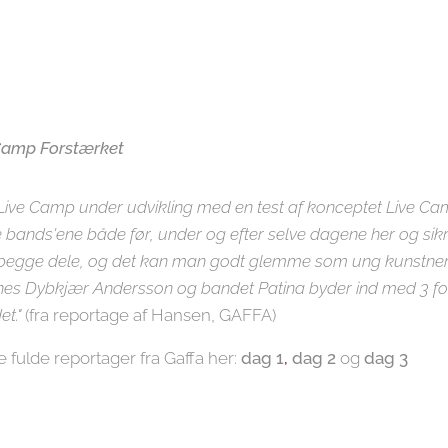
Camp Forstærket
r Live Camp under udvikling med en test af konceptet Live Cam
e bands'ene både før, under og efter selve dagene her og sik
 begge dele, og det kan man godt glemme som ung kunstner.
es Dybkjær Andersson og bandet Patina byder ind med 3 forske
et."
(fra reportage af Hansen, GAFFA)
 fulde reportager fra Gaffa her:
dag 1
,
dag 2
og
dag 3