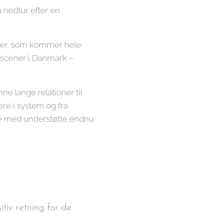
a nedtur efter en
fter, som kommer hele
te scener i Danmark –
ne lange relationer til
ere i system og fra
lpe med understøtte endnu
itiv retning for de