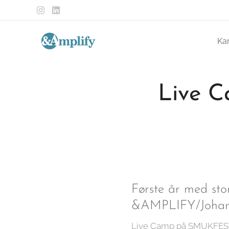
Ka
Live C
Første år med st
&AMPLIFY/Johann
Live Camp på SMUKFEST e