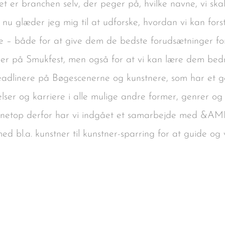
det er branchen selv, der peger på, hvilke navne, vi 
u glæder jeg mig til at udforske, hvordan vi kan fors
 – både for at give dem de bedste forudsætninger fo
r på Smukfest, men også for at vi kan lære dem bedr
adlinere på Bøgescenerne og kunstnere, som har et god
lser og karriere i alle mulige andre former, genrer og 
g netop derfor har vi indgået et samarbejde med &A
ed bl.a. kunstner til kunstner-sparring for at guide og 