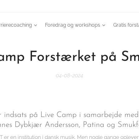
rrierecoaching
Foredrag og workshops
Gratis fors
amp Forstærket på S
04-08-2024
or indsats på Live Camp i samarbejde med
es Dybkjær Andersson, Patina og Smukf
r en institution i dansk musik. Men nogle gange oplever 