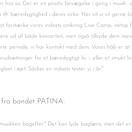
ler hos os. Der er en positiv bevægelse i gang i musik- o
ift. bæredygtighed i deres virke. Her vil vi vil gerne 
t forstærke vores indsats omkring Live Camp, netop fo
ere ud af både koncerten, men også tilbyde dem mere
orte periode, vi har kontakt med dem. Vores håb er at 
orudsætninger for et bæredygtigt liv – eller et smukt liv
limt i øjet. Sådan en indsats tester vi i år."
 fra bandet PATINA:
 musikken bagefter." Det kan lyde baglæns, men det er 