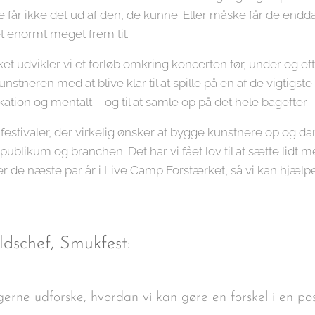
e får ikke det ud af den, de kunne. Eller måske får de endd
t enormt meget frem til.
t udvikler vi et forløb omkring koncerten før, under og e
nstneren med at blive klar til at spille på en af de vigtigs
tion og mentalt – og til at samle op på det hele bagefter.
festivaler, der virkelig ønsker at bygge kunstnere op og dan
ublikum og branchen. Det har vi fået lov til at sætte lidt m
over de næste par år i Live Camp Forstærket, så vi kan hjæ
ldschef, Smukfest:
i gerne udforske, hvordan vi kan gøre en forskel i en pos