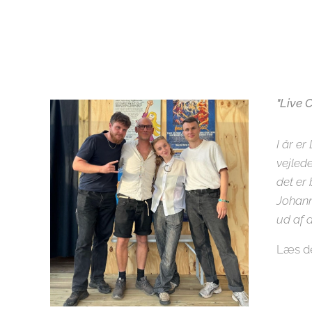
"Live 
I år e
vejled
det er
Johann
ud af d
Læs de