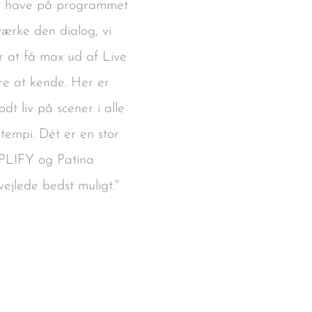
skal have på programmet
tærke den dialog, vi
r at få max ud af Live
e at kende. Her er
t liv på scener i alle
tempi. Dét er en stor
MPLIFY og Patina
vejlede bedst muligt."