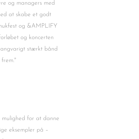
ivere og managers med
 med at skabe et godt
 Smukfest og &AMPLIFY
forløbet og koncerten
angvarigt stærkt bånd
 frem."
ar mulighed for at danne
rige eksempler på –