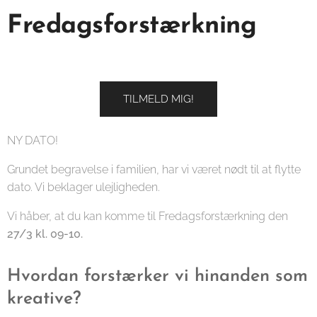
Fredagsforstærkning
TILMELD MIG!
NY DATO!
Grundet begravelse i familien, har vi været nødt til at flytte
dato. Vi beklager ulejligheden.
Vi håber, at du kan komme til Fredagsforstærkning den
27/3 kl. 09-10.
Hvordan forstærker vi hinanden som
kreative?